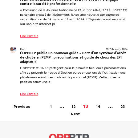
contre la surdité professionnelle
A l’occasion de la Journée Nationale de l’Audition (JNA) 2024, l’OPPBTP,
partenaire engagé de l’événement, lance une nouvelle campagne de
sensibilisation du 14 mars au 12 avril 2024. L’Organisme met en avant
sur son site internet pl
Lire l'article
Post
19 February 2024
L’OPPBTP publie un nouveau guide « Port d’un système d’arrêt
de chute en PEMP : préconisations et guide de choix des EPI
adaptés »
L’OPPBTP et l’INRS partagent pour la première fois leurs préconisations
afin de prévenir le risque d’éjection ou de chute lors de l’utilisation des
plateformes élévatrices mobiles de personnel (PEMP). Cette prise de
position commune s
Lire l'article
…
13
…
Previous
1
12
14
23
Next