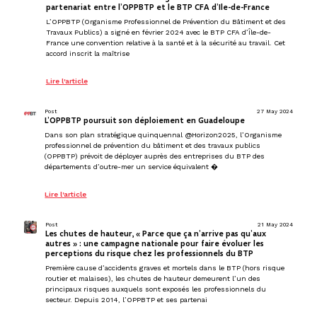
partenariat entre l’OPPBTP et le BTP CFA d’Ile-de-France
L’OPPBTP (Organisme Professionnel de Prévention du Bâtiment et des
Travaux Publics) a signé en février 2024 avec le BTP CFA d’Île-de-
France une convention relative à la santé et à la sécurité au travail. Cet
accord inscrit la maîtrise
Lire l'article
Post
27 May 2024
L’OPPBTP poursuit son déploiement en Guadeloupe
Dans son plan stratégique quinquennal @Horizon2025, l’Organisme
professionnel de prévention du bâtiment et des travaux publics
(OPPBTP) prévoit de déployer auprès des entreprises du BTP des
départements d’outre-mer un service équivalent �
Lire l'article
Post
21 May 2024
Les chutes de hauteur, « Parce que ça n’arrive pas qu’aux
autres » : une campagne nationale pour faire évoluer les
perceptions du risque chez les professionnels du BTP
Première cause d’accidents graves et mortels dans le BTP (hors risque
routier et malaises), les chutes de hauteur demeurent l’un des
principaux risques auxquels sont exposés les professionnels du
secteur. Depuis 2014, l’OPPBTP et ses partenai